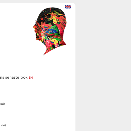
hans senaste bok
EN
ande
å det